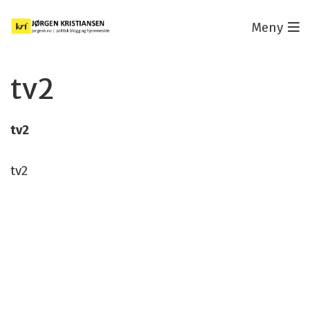
Meny
tv2
tv2
tv2
© Copyright 2026 |
Personvernerklæring
Utviklet av Netlab
|
Publiseres i eRedaktør